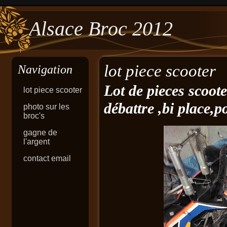
Alsace Broc 2012
lot piece scooter
Navigation
Lot de pieces scoote
lot piece scooter
débattre ,bi place,p
photo sur les
broc's
gagne de
l'argent
contact email